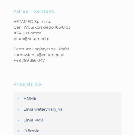
Adres i kontakt:
VETAMED Sp. z o.o.
Gen. Wł. Sikorskiego 166/0.03
18-400 Łomża
biuro@vetamed.pl
Centrum Logistyczne - Rafał
zamowienia@vetamed.pl
+48 789 356 047
Przejdź do:
HOME
Linia weterynaryjna
Linia PRO
O firmie